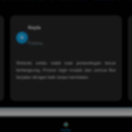
Nayla
N
Padang
Website selalu stabil saat pertandingan besar
berlangsung. Proses login mudah dan semua fitur
berjalan dengan baik tanpa hambatan.
Daftar