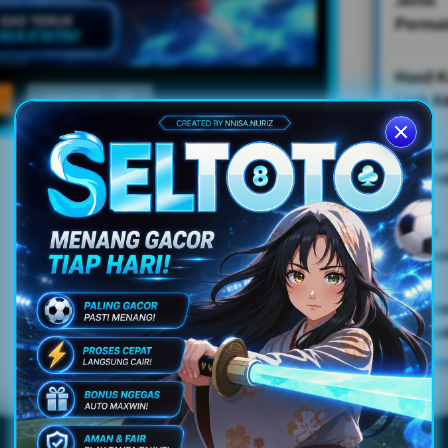
Jenis
Perma
Hasil 
DAFTAR
Link Al
Jaring
Alterna
Basis
Operas
Keama
Transa