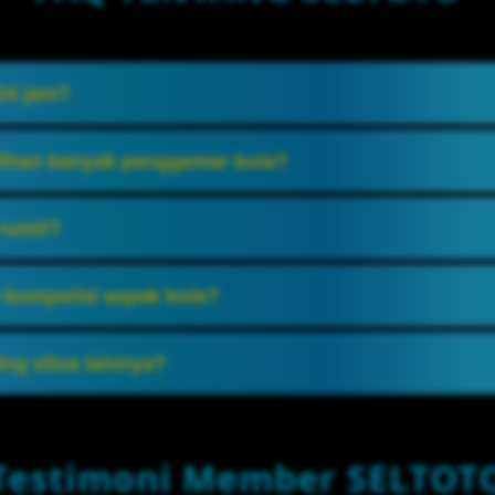
24 jam?
a Anda bisa menikmati berbagai pilihan pertandingan tanp
ihan banyak penggemar bola?
ampilan yang nyaman, serta layanan yang cepat untuk pe
rumit?
a akun dapat dibuat hanya dalam beberapa langkah.
kompetisi sepak bola?
er dari berbagai negara yang dapat dinikmati setiap hari.
g situs lainnya?
g praktis, akses cepat, dan pilihan pertandingan yang 
Testimoni Member SELTOT