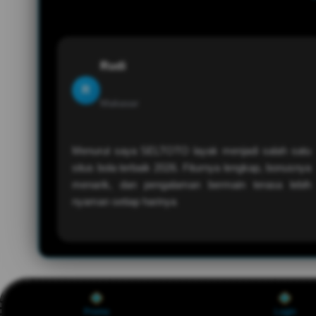
Rudi
R
Makasar
Menurut saya SELTOTO layak menjadi salah satu
situs bola terbaik 2026. Fiturnya lengkap, bonusnya
menarik, dan pengalaman bermain terasa lebih
nyaman setiap harinya
Promo
Login