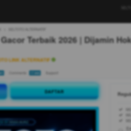
SELT
K
SELTOTO ALTERNATIF
Gacor Terbaik 2026 | Dijamin Hok
TO LINK ALTERNATIF
Comments
Support
01
17.945
DAFTAR
Regul
Regu
Inc
SE
Inc
SELT
SE
Inc
SE
terb
meli
Ex