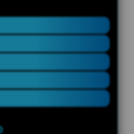
a batas waktu.
ngalaman bermain yang lebih optimal.
lengkap.
O